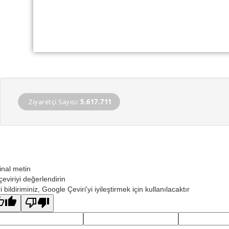
Ziyaretçi Sayısı:
5.617.711
jinal metin
çeviriyi değerlendirin
 bildiriminiz, Google Çeviri'yi iyileştirmek için kullanılacaktır